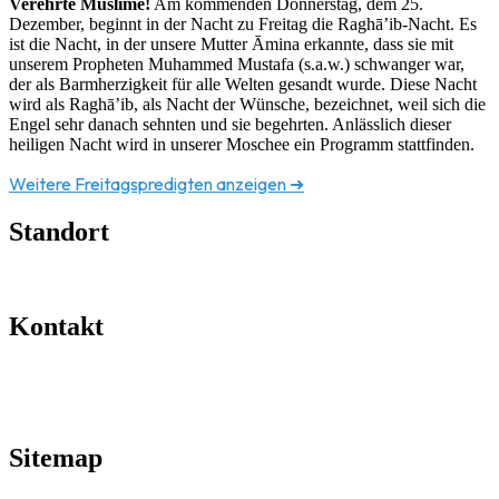
Verehrte Muslime!
Am kommenden Donnerstag, dem 25.
Dezember, beginnt in der Nacht zu Freitag die Raghā’ib-Nacht. Es
ist die Nacht, in der unsere Mutter Āmina erkannte, dass sie mit
unserem Propheten Muhammed Mustafa (s.a.w.) schwanger war,
der als Barmherzigkeit für alle Welten gesandt wurde. Diese Nacht
wird als Raghā’ib, als Nacht der Wünsche, bezeichnet, weil sich die
Engel sehr danach sehnten und sie begehrten. Anlässlich dieser
heiligen Nacht wird in unserer Moschee ein Programm stattfinden.
Weitere Freitagspredigten anzeigen ➜
Standort
Pelzgasse 9 A-1150 Wien, Österreich
Kontakt
Telefon: +43 1 983 12 95
Für Anfragen: office@uikz.org
Sitemap