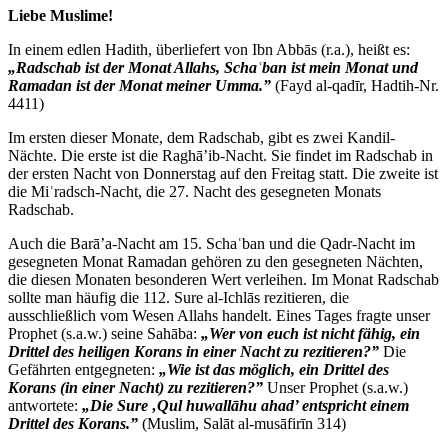
Liebe Muslime!
In einem edlen Hadith, überliefert von Ibn Abbās (r.a.), heißt es:
„Radschab ist der Monat Allahs, Schaʿban ist mein Monat und
Ramadan ist der Monat meiner Umma.”
(Fayd al-qadīr, Hadtih-Nr.
4411)
Im ersten dieser Monate, dem Radschab, gibt es zwei Kandil-
Nächte. Die erste ist die Raghā’ib-Nacht. Sie findet im Radschab in
der ersten Nacht von Donnerstag auf den Freitag statt. Die zweite ist
die Miʿradsch-Nacht, die 27. Nacht des gesegneten Monats
Radschab.
Auch die Barā’a-Nacht am 15. Schaʿban und die Qadr-Nacht im
gesegneten Monat Ramadan gehören zu den gesegneten Nächten,
die diesen Monaten besonderen Wert verleihen. Im Monat Radschab
sollte man häufig die 112. Sure al-Ichlās rezitieren, die
ausschließlich vom Wesen Allahs handelt. Eines Tages fragte unser
Prophet (s.a.w.) seine Sahāba:
„Wer von euch ist nicht fähig, ein
Drittel des heiligen Korans in einer Nacht zu rezitieren?”
Die
Gefährten entgegneten:
„Wie ist das möglich, ein Drittel des
Korans (in einer Nacht) zu rezitieren?”
Unser Prophet (s.a.w.)
antwortete:
„Die Sure ‚Qul huwallāhu ahad’ entspricht einem
Drittel des Korans.”
(Muslim, Salāt al-musāfirīn 314)