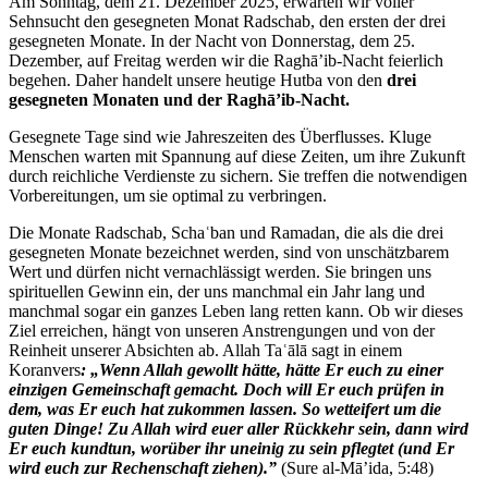
Am Sonntag, dem 21. Dezember 2025, erwarten wir voller
Sehnsucht den gesegneten Monat Radschab, den ersten der drei
gesegneten Monate. In der Nacht von Donnerstag, dem 25.
Dezember, auf Freitag werden wir die Raghā’ib-Nacht feierlich
begehen. Daher handelt unsere heutige Hutba von den
drei
gesegneten Monaten und der Raghā’ib-Nacht.
Gesegnete Tage sind wie Jahreszeiten des Überflusses. Kluge
Menschen warten mit Spannung auf diese Zeiten, um ihre Zukunft
durch reichliche Verdienste zu sichern. Sie treffen die notwendigen
Vorbereitungen, um sie optimal zu verbringen.
Die Monate Radschab, Schaʿban und Ramadan, die als die drei
gesegneten Monate bezeichnet werden, sind von unschätzbarem
Wert und dürfen nicht vernachlässigt werden. Sie bringen uns
spirituellen Gewinn ein, der uns manchmal ein Jahr lang und
manchmal sogar ein ganzes Leben lang retten kann. Ob wir dieses
Ziel erreichen, hängt von unseren Anstrengungen und von der
Reinheit unserer Absichten ab. Allah Taʿālā sagt in einem
Koranvers
:
„Wenn Allah gewollt hätte, hätte Er euch zu einer
einzigen Gemeinschaft gemacht. Doch will Er euch prüfen in
dem, was Er euch hat zukommen lassen. So wetteifert um die
guten Dinge! Zu Allah wird euer aller Rückkehr sein, dann wird
Er euch kundtun, worüber ihr uneinig zu sein pflegtet (und Er
wird euch zur Rechenschaft ziehen).”
(Sure al-Mā’ida, 5:48)