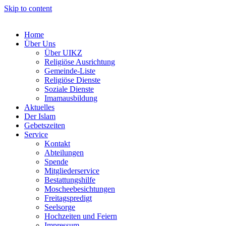
Skip to content
Home
Über Uns
Über UIKZ
Religiöse Ausrichtung
Gemeinde-Liste
Religiöse Dienste
Soziale Dienste
Imamausbildung
Aktuelles
Der Islam
Gebetszeiten
Service
Kontakt
Abteilungen
Spende
Mitgliederservice
Bestattungshilfe
Moscheebesichtungen
Freitagspredigt
Seelsorge
Hochzeiten und Feiern
Impressum