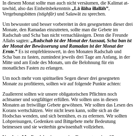
In diesem Monat sollte man auch nicht versäumen, die Kalimat at-
tawhid, also das Einheitsbekenntnis
„Lā ilāha illallāh”
,
Vergebungsbitten
(istighfār)
und Salawāt zu sprechen.
Um bewusster und besser vorbereitet in den gesegnetsten dieser drei
Monate, den Ramadan einzutreten, sollte man die Gebete im
Radschab und Schaʿban nicht vernachlässigen. Denn die Freunde
Allahs sagten:
„Radschab ist der Monat der Aussaat, Schaʿban ist
der Monat der Bewässerung und Ramadan ist der Monat der
Ernte.”
Es ist empfehlenswert, in den Monaten Radschab und
Schaʿban zu fasten, zumindest jeweils drei Tage am Anfang, in der
Mitte und am Ende des Monats, um die Belohnung für ein
monatliches Fasten zu erlangen.
Um noch mehr vom spirituellen Segen dieser drei gesegneten
Monate zu profitieren, sollten wir auf folgende Punkte achten:
Zuallererst sollten wir unsere obligatorischen Pflichten noch
achtsamer und sorgfältiger erfüllen. Wir sollten uns in diesen
Monaten an freiwillige Gebete gewöhnen. Wir sollten das Lesen des
Korans wertschätzen. Wer nicht lesen kann, sollte sich an die
Hodschas wenden, und sich bemühen, es zu erlernen. Wir sollten
Lobpreisungen, Gedenken und Bittgebete mehr Bedeutung
beimessen und sie weiterhin gewissenhaft vollziehen.